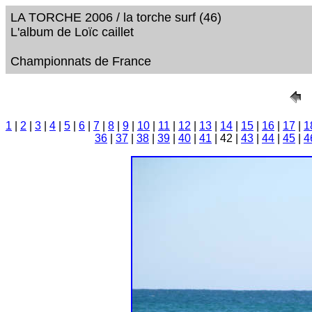
LA TORCHE 2006 / la torche surf (46)
L'album de Loïc caillet
Championnats de France
1
|
2
|
3
|
4
|
5
|
6
|
7
|
8
|
9
|
10
|
11
|
12
|
13
|
14
|
15
|
16
|
17
|
1
36
|
37
|
38
|
39
|
40
|
41
| 42 |
43
|
44
|
45
|
4