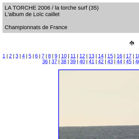
LA TORCHE 2006 / la torche surf (35)
L'album de Loïc caillet
Championnats de France
1
|
2
|
3
|
4
|
5
|
6
|
7
|
8
|
9
|
10
|
11
|
12
|
13
|
14
|
15
|
16
|
17
|
1
36
|
37
|
38
|
39
|
40
|
41
|
42
|
43
|
44
|
45
|
4