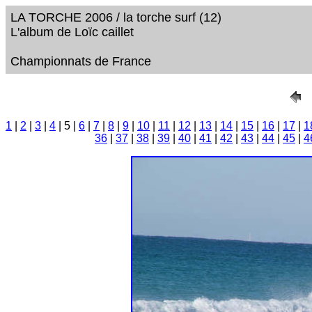
LA TORCHE 2006 / la torche surf (12)
L'album de Loïc caillet
Championnats de France
1
|
2
|
3
|
4
| 5 |
6
|
7
|
8
|
9
|
10
|
11
|
12
|
13
|
14
|
15
|
16
|
17
|
1
36
|
37
|
38
|
39
|
40
|
41
|
42
|
43
|
44
|
45
|
4