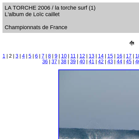
LA TORCHE 2006 / la torche surf (1)
L'album de Loïc caillet
Championnats de France
1
| 2 |
3
|
4
|
5
|
6
|
7
|
8
|
9
|
10
|
11
|
12
|
13
|
14
|
15
|
16
|
17
|
1
36
|
37
|
38
|
39
|
40
|
41
|
42
|
43
|
44
|
45
|
4