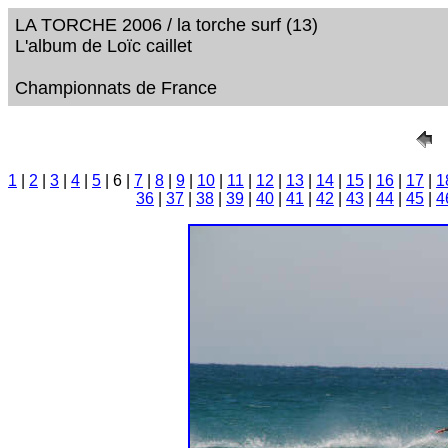
LA TORCHE 2006 / la torche surf (13)
L'album de Loïc caillet
Championnats de France
1
|
2
|
3
|
4
|
5
| 6 |
7
|
8
|
9
|
10
|
11
|
12
|
13
|
14
|
15
|
16
|
17
|
1
36
|
37
|
38
|
39
|
40
|
41
|
42
|
43
|
44
|
45
|
4