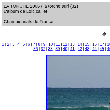
LA TORCHE 2006 / la torche surf (32)
L'album de Loïc caillet
Championnats de France
1
|
2
|
3
|
4
|
5
|
6
|
7
|
8
|
9
|
10
|
11
|
12
|
13
|
14
|
15
|
16
|
17
|
1
36
|
37
|
38
|
39
|
40
|
41
|
42
|
43
|
44
|
45
|
4