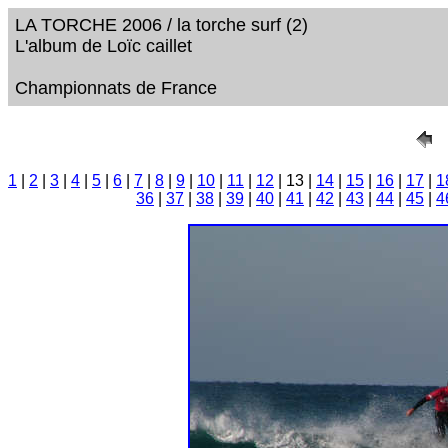
LA TORCHE 2006 / la torche surf (2)
L'album de Loïc caillet
Championnats de France
1
|
2
|
3
|
4
|
5
|
6
|
7
|
8
|
9
|
10
|
11
|
12
| 13 |
14
|
15
|
16
|
17
|
1
36
|
37
|
38
|
39
|
40
|
41
|
42
|
43
|
44
|
45
|
4