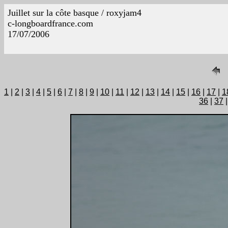
Juillet sur la côte basque / roxyjam4
c-longboardfrance.com
17/07/2006
1
|
2
|
3
|
4
|
5
|
6
|
7
|
8
|
9
|
10
|
11
|
12
|
13
|
14
|
15
|
16
|
17
|
1
36
|
37
|