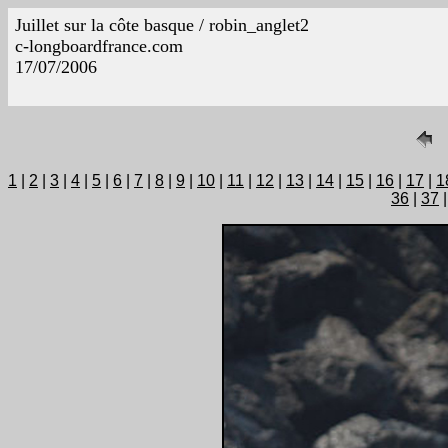
Juillet sur la côte basque / robin_anglet2
c-longboardfrance.com
17/07/2006
1
|
2
|
3
|
4
|
5
|
6
|
7
|
8
|
9
|
10
|
11
|
12
|
13
|
14
|
15
|
16
|
17
|
1
36
|
37