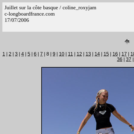
Juillet sur la côte basque / coline_roxyjam
c-longboardfrance.com
17/07/2006
1
|
2
|
3
|
4
|
5
|
6
|
7
| 8 |
9
|
10
|
11
|
12
|
13
|
14
|
15
|
16
|
17
|
1
36
|
37