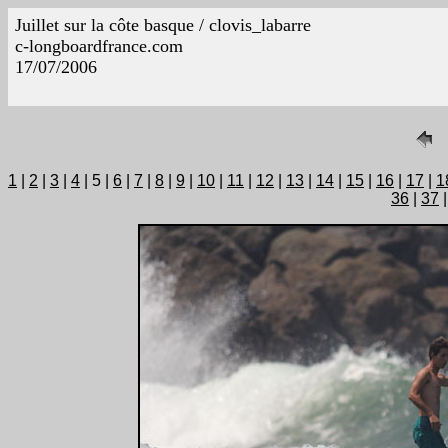
Juillet sur la côte basque / clovis_labarre
c-longboardfrance.com
17/07/2006
1
|
2
|
3
|
4
| 5 |
6
|
7
|
8
|
9
|
10
|
11
|
12
|
13
|
14
|
15
|
16
|
17
|
1
36
|
37